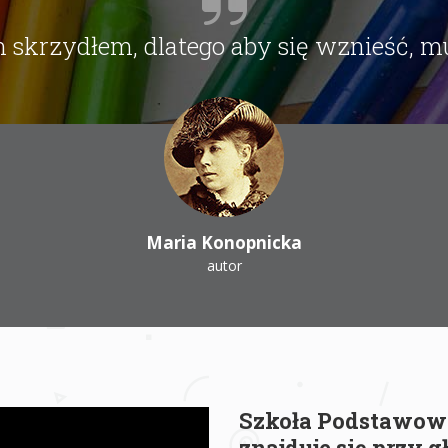
ym skrzydłem, dlatego aby się wznieść, 
Maria Konopnicka
autor
Szkoła Podstawow
znajduje się przy g