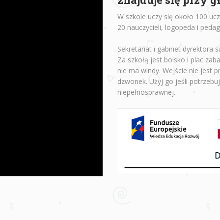
W szkole uczy się około 100 ucz
20 nauczycieli, logopeda i peda
Sekretariat i gabinet dyrektora s
Za szkołą jest boisko i plac za
nie ma windy. Wejście nie jest 
dzwonek. Użyj go jeśli potrzebu
niepełnosprawnej.