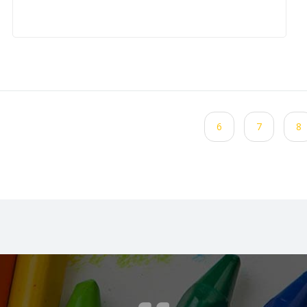
6
7
8