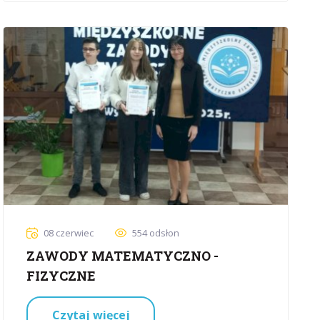
08 czerwiec
554 odsłon
ZAWODY MATEMATYCZNO -
FIZYCZNE
Czytaj więcej