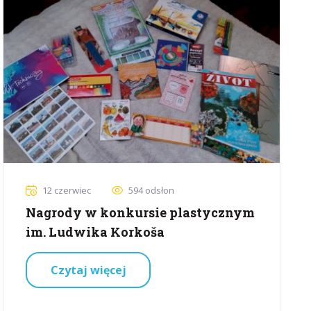
12 czerwiec
594 odsłon
Nagrody w konkursie plastycznym
im. Ludwika Korkoša
Czytaj więcej