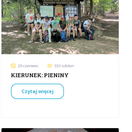
20 czerwiec
553 odsłon
KIERUNEK: PIENINY
Czytaj więcej