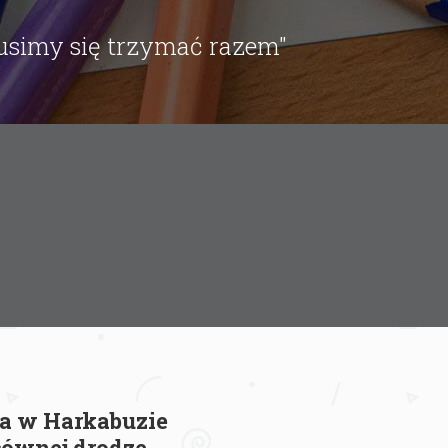
musimy się trzymać razem"
a w Harkabuzie
łównej drodze.