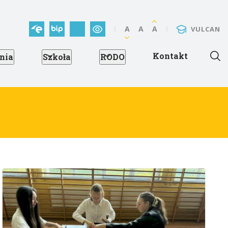
A
A
A
VULCAN
Kontakt
znia
Szkoła
RODO